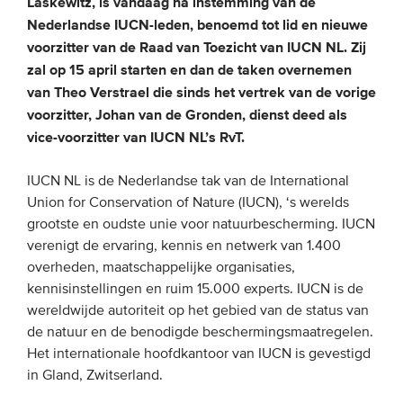
Laskewitz, is vandaag na instemming van de
Nederlandse IUCN-leden, benoemd tot lid en nieuwe
EVENEMENTEN
voorzitter van de Raad van Toezicht van IUCN NL. Zij
zal op 15 april starten en dan de taken overnemen
Van de VBDO
van Theo Verstrael die sinds het vertrek van de vorige
voorzitter, Johan van de Gronden, dienst deed als
Van leden & partners
vice-voorzitter van IUCN NL’s RvT.
MEDIA
IUCN NL is de Nederlandse tak van de International
Union for Conservation of Nature (IUCN), ‘s werelds
Publicaties
grootste en oudste unie voor natuurbescherming. IUCN
Webinars
verenigt de ervaring, kennis en netwerk van 1.400
overheden, maatschappelijke organisaties,
Podcasts
kennisinstellingen en ruim 15.000 experts. IUCN is de
Video’s
wereldwijde autoriteit op het gebied van de status van
de natuur en de benodigde beschermingsmaatregelen.
Het internationale hoofdkantoor van IUCN is gevestigd
WIE WE ZIJN
in Gland, Zwitserland.
Vereniging