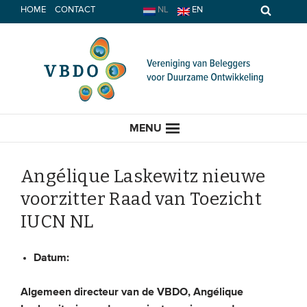
Spring
HOME
CONTACT
NL
EN
naar
inhoud
MENU
Angélique Laskewitz nieuwe
voorzitter Raad van Toezicht
HOME
IUCN NL
ACTUEEL
Datum:
Nieuws
Algemeen directeur van de VBDO, Angélique
Opinie