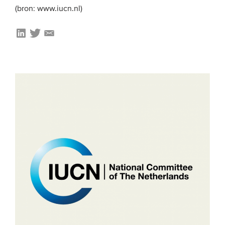
(bron: www.iucn.nl)
Onze leden
Team
Bestuur
Partners & netwerken
WAT WE DOEN
Engagement
Benchmarking
Kennisdeling
CONTACT
UITGEBREID ZOEKEN