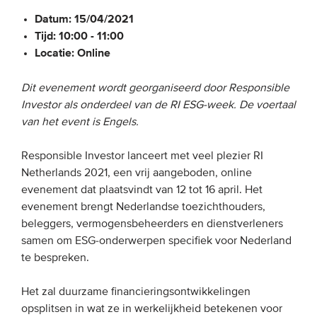
Datum:
15/04/2021
Tijd:
10:00 - 11:00
EVENEMENTEN
Locatie:
Online
Van de VBDO
Dit evenement wordt georganiseerd door Responsible
Van leden & partners
Investor als onderdeel van de RI ESG-week. De voertaal
van het event is Engels.
MEDIA
Responsible Investor lanceert met veel plezier RI
Publicaties
Netherlands 2021, een vrij aangeboden, online
Webinars
evenement dat plaatsvindt van 12 tot 16 april.
Het
evenement brengt Nederlandse toezichthouders,
Podcasts
beleggers, vermogensbeheerders en dienstverleners
Video’s
samen om ESG-onderwerpen specifiek voor Nederland
te bespreken.
WIE WE ZIJN
Het zal duurzame financieringsontwikkelingen
opsplitsen in wat ze in werkelijkheid betekenen voor
Vereniging