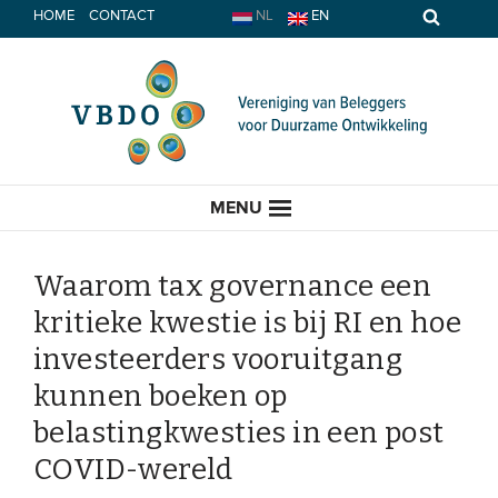
Spring
HOME
CONTACT
NL
EN
naar
inhoud
MENU
Waarom tax governance een
kritieke kwestie is bij RI en hoe
HOME
investeerders vooruitgang
kunnen boeken op
ACTUEEL
belastingkwesties in een post
Nieuws
COVID-wereld
Opinie