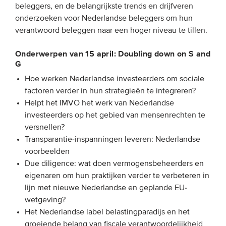
beleggers, en de belangrijkste trends en drijfveren
Onze leden
onderzoeken voor Nederlandse beleggers om hun
Team
verantwoord beleggen naar een hoger niveau te tillen.
Bestuur
Onderwerpen van 15 april: Doubling down on S and
Partners & netwerken
G
Hoe werken Nederlandse investeerders om sociale
factoren verder in hun strategieën te integreren?
WAT WE DOEN
Helpt het IMVO het werk van Nederlandse
investeerders op het gebied van mensenrechten te
Engagement
versnellen?
Benchmarking
Transparantie-inspanningen leveren: Nederlandse
Kennisdeling
voorbeelden
Due diligence: wat doen vermogensbeheerders en
eigenaren om hun praktijken verder te verbeteren in
CONTACT
lijn met nieuwe Nederlandse en geplande EU-
wetgeving?
UITGEBREID ZOEKEN
Het Nederlandse label belastingparadijs en het
groeiende belang van fiscale verantwoordelijkheid