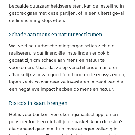
bepaalde duurzaamheidsvereisten, kan de instelling in
Onze leden
gesprek gaan met deze partijen, of in een uiterst geval
Team
de financiering stopzetten.
Bestuur
Schade aan mens en natuur voorkomen
Partners & netwerken
Wat veel natuurbeschermingsorganisaties zich niet
realiseren, is dat financiële instellingen er ook bij
WAT WE DOEN
gebaat zijn om schade aan mens en natuur te
voorkomen. Naast dat ze op verschillende manieren
Engagement
afhankelijk zijn van goed functionerende ecosystemen,
Benchmarking
lopen ze risico wanneer ze investeren in bedrijven die
een negatieve impact hebben op mens en natuur.
Kennisdeling
Risico’s in kaart brengen
CONTACT
Het is voor banken, verzekeringsmaatschappijen en
pensioenfondsen niet altijd gemakkelijk om de risico’s
UITGEBREID ZOEKEN
die gepaard gaan met hun investeringen volledig in