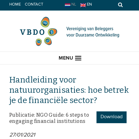
Spring
HOME
CONTACT
NL
EN
naar
inhoud
MENU
Handleiding voor
natuurorganisaties: hoe betrek
HOME
je de financiële sector?
ACTUEEL
Publicatie: NGO Guide: 6 steps to
Download
engaging financial institutions
Nieuws
27/01/2021
Opinie