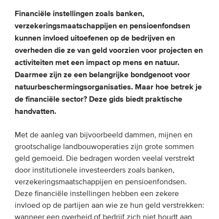
Financiële instellingen zoals banken,
EVENEMENTEN
verzekeringsmaatschappijen en pensioenfondsen
kunnen invloed uitoefenen op de bedrijven en
Van de VBDO
overheden die ze van geld voorzien voor projecten en
Van leden & partners
activiteiten met een impact op mens en natuur.
Daarmee zijn ze een belangrijke bondgenoot voor
natuurbeschermingsorganisaties. Maar hoe betrek je
MEDIA
de financiële sector? Deze gids biedt praktische
handvatten.
Publicaties
Webinars
Met de aanleg van bijvoorbeeld dammen, mijnen en
Podcasts
grootschalige landbouwoperaties zijn grote sommen
geld gemoeid. Die bedragen worden veelal verstrekt
Video’s
door institutionele investeerders zoals banken,
verzekeringsmaatschappijen en pensioenfondsen.
WIE WE ZIJN
Deze financiële instellingen hebben een zekere
invloed op de partijen aan wie ze hun geld verstrekken:
Vereniging
wanneer een overheid of bedrijf zich niet houdt aan