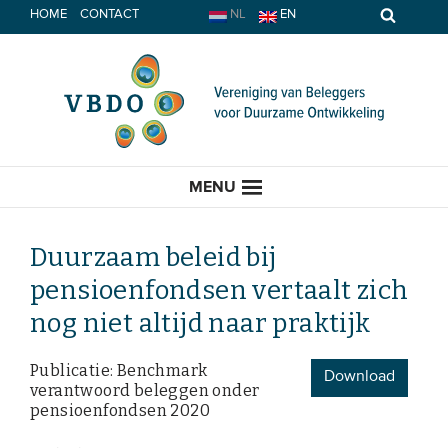
Spring
HOME
CONTACT
NL
EN
naar
inhoud
MENU
Duurzaam beleid bij
pensioenfondsen vertaalt zich
HOME
nog niet altijd naar praktijk
ACTUEEL
Publicatie: Benchmark
Download
verantwoord beleggen onder
Nieuws
pensioenfondsen 2020
Opinie