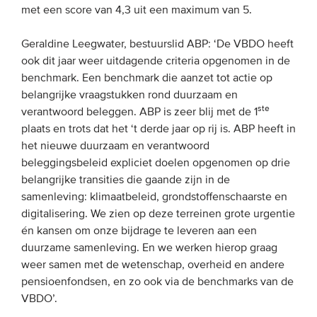
met een score van 4,3 uit een maximum van 5.
Onze leden
Team
Geraldine Leegwater, bestuurslid ABP: ‘De VBDO heeft
ook dit jaar weer uitdagende criteria opgenomen in de
Bestuur
benchmark. Een benchmark die aanzet tot actie op
Partners & netwerken
belangrijke vraagstukken rond duurzaam en
ste
verantwoord beleggen. ABP is zeer blij met de 1
plaats en trots dat het ‘t derde jaar op rij is. ABP heeft in
WAT WE DOEN
het nieuwe duurzaam en verantwoord
Engagement
beleggingsbeleid expliciet doelen opgenomen op drie
belangrijke transities die gaande zijn in de
Benchmarking
samenleving: klimaatbeleid, grondstoffenschaarste en
Kennisdeling
digitalisering. We zien op deze terreinen grote urgentie
én kansen om onze bijdrage te leveren aan een
duurzame samenleving. En we werken hierop graag
CONTACT
weer samen met de wetenschap, overheid en andere
pensioenfondsen, en zo ook via de benchmarks van de
UITGEBREID ZOEKEN
VBDO’.