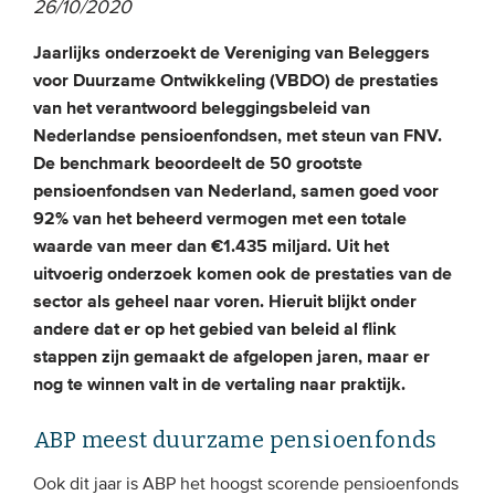
26/10/2020
Jaarlijks onderzoekt de Vereniging van Beleggers
EVENEMENTEN
voor Duurzame Ontwikkeling (VBDO) de prestaties
Van de VBDO
van het verantwoord beleggingsbeleid van
Nederlandse pensioenfondsen, met steun van FNV.
Van leden & partners
De benchmark beoordeelt de 50 grootste
pensioenfondsen van Nederland, samen goed voor
MEDIA
92% van het beheerd vermogen met een totale
waarde van meer dan €1.435 miljard. Uit het
Publicaties
uitvoerig onderzoek komen ook de prestaties van de
Webinars
sector als geheel naar voren. Hieruit blijkt onder
andere dat er op het gebied van beleid al flink
Podcasts
stappen zijn gemaakt de afgelopen jaren, maar er
Video’s
nog te winnen valt in de vertaling naar praktijk.
ABP meest duurzame pensioenfonds
WIE WE ZIJN
Vereniging
Ook dit jaar is ABP het hoogst scorende pensioenfonds