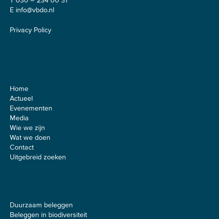
T 030 – 234 00 31
E
info@vbdo.nl
Privacy Policy
Sitemap
Home
Actueel
Evenementen
Media
Wie we zijn
Wat we doen
Contact
Uitgebreid zoeken
ESG thema pagina's
Duurzaam beleggen
Beleggen in biodiversiteit