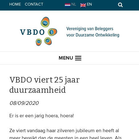
Spring
HOME
CONTACT
NL
EN
naar
inhoud
MENU
VBDO viert 25 jaar
duurzaamheid
HOME
08/09/2020
ACTUEEL
Er is er een jarig hoera, hoera!
Nieuws
Ze viert vandaag haar zilveren jubileum en heeft al
Opinie
meer bereikt dan de meesten in een heel leven. Als