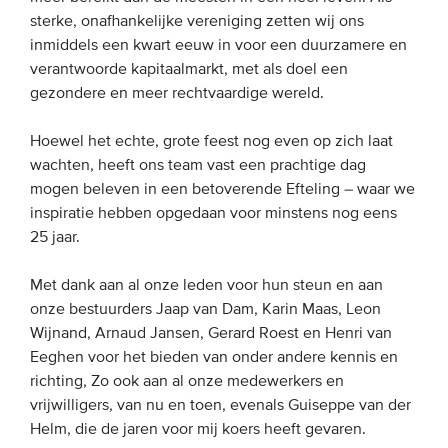
sterke, onafhankelijke vereniging zetten wij ons
inmiddels een kwart eeuw in voor een duurzamere en
EVENEMENTEN
verantwoorde kapitaalmarkt, met als doel een
gezondere en meer rechtvaardige wereld.
Van de VBDO
Van leden & partners
Hoewel het echte, grote feest nog even op zich laat
wachten, heeft ons team vast een prachtige dag
mogen beleven in een betoverende Efteling – waar we
MEDIA
inspiratie hebben opgedaan voor minstens nog eens
Publicaties
25 jaar.
Webinars
Met dank aan al onze leden voor hun steun en aan
Podcasts
onze bestuurders Jaap van Dam, Karin Maas, Leon
Wijnand, Arnaud Jansen, Gerard Roest en Henri van
Video’s
Eeghen voor het bieden van onder andere kennis en
richting, Zo ook aan al onze medewerkers en
WIE WE ZIJN
vrijwilligers, van nu en toen, evenals Guiseppe van der
Helm, die de jaren voor mij koers heeft gevaren.
Vereniging