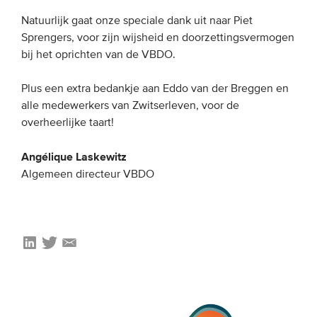
Onze leden
Natuurlijk gaat onze speciale dank uit naar Piet
Sprengers, voor zijn wijsheid en doorzettingsvermogen
Team
bij het oprichten van de VBDO.
Bestuur
Plus een extra bedankje aan Eddo van der Breggen en
Partners & netwerken
alle medewerkers van Zwitserleven, voor de
overheerlijke taart!
WAT WE DOEN
Angélique Laskewitz
Engagement
Algemeen directeur VBDO
Benchmarking
Kennisdeling
CONTACT
UITGEBREID ZOEKEN