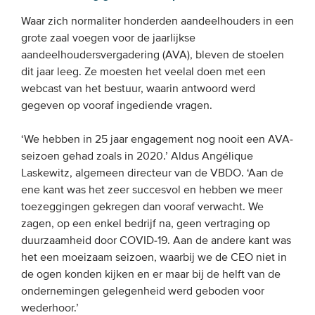
Onze leden
Waar zich normaliter honderden aandeelhouders in een
grote zaal voegen voor de jaarlijkse
Team
aandeelhoudersvergadering (AVA), bleven de stoelen
Bestuur
dit jaar leeg. Ze moesten het veelal doen met een
Partners & netwerken
webcast van het bestuur, waarin antwoord werd
gegeven op vooraf ingediende vragen.
WAT WE DOEN
‘We hebben in 25 jaar engagement nog nooit een AVA-
seizoen gehad zoals in 2020.’ Aldus Angélique
Engagement
Laskewitz, algemeen directeur van de VBDO. ‘Aan de
Benchmarking
ene kant was het zeer succesvol en hebben we meer
toezeggingen gekregen dan vooraf verwacht. We
Kennisdeling
zagen, op een enkel bedrijf na, geen vertraging op
duurzaamheid door COVID-19. Aan de andere kant was
CONTACT
het een moeizaam seizoen, waarbij we de CEO niet in
de ogen konden kijken en er maar bij de helft van de
ondernemingen gelegenheid werd geboden voor
UITGEBREID ZOEKEN
wederhoor.’