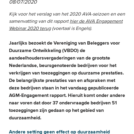
08/07/2020
Kijk voor het verslag van het 2020 AVA-seizoen en een
EVENEMENTEN
samenvatting van dit rapport
hier de AVA Engagement
Van de VBDO
Webinar 2020 terug
(voertaal is Engels).
Van leden & partners
Jaarlijks bezoekt de Vereniging van Beleggers voor
Duurzame Ontwikkeling (VBDO) de
MEDIA
aandeelhoudersvergaderingen van de grootste
Nederlandse, beursgenoteerde bedrijven voor het
Publicaties
verkrijgen van toezeggingen op duurzame prestaties.
Webinars
De belangrijkste prestaties van en afspraken met
deze bedrijven staan in het vandaag gepubliceerde
Podcasts
AGM-Engagement rapport. Hieruit komt onder andere
Video’s
naar voren dat door 37 ondervraagde bedrijven 51
toezeggingen zijn gedaan op het gebied van
duurzaamheid.
WIE WE ZIJN
Vereniging
Andere setting geen effect op duurzaamheid