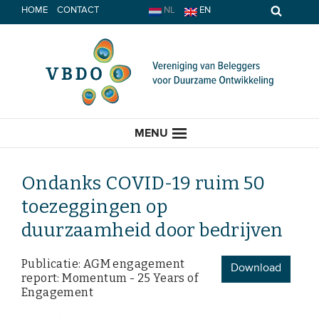
Spring
HOME
CONTACT
NL
EN
naar
inhoud
MENU
Ondanks COVID-19 ruim 50
toezeggingen op
HOME
duurzaamheid door bedrijven
ACTUEEL
Publicatie: AGM engagement
Download
report: Momentum - 25 Years of
Nieuws
Engagement
Opinie