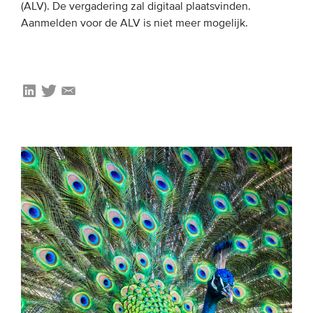
(ALV). De vergadering zal digitaal plaatsvinden.
Aanmelden voor de ALV is niet meer mogelijk.
EVENEMENTEN
Van de VBDO
Van leden & partners
MEDIA
Publicaties
Webinars
Podcasts
Video’s
WIE WE ZIJN
Vereniging