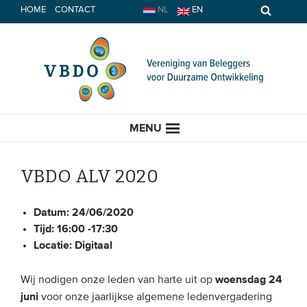
Spring
HOME
CONTACT
NL
EN
naar
inhoud
MENU
VBDO ALV 2020
HOME
Datum:
24/06/2020
Tijd:
16:00 -17:30
Locatie:
Digitaal
ACTUEEL
Nieuws
woensdag 24
Wij nodigen onze leden van harte uit op
juni
voor onze jaarlijkse algemene ledenvergadering
Opinie