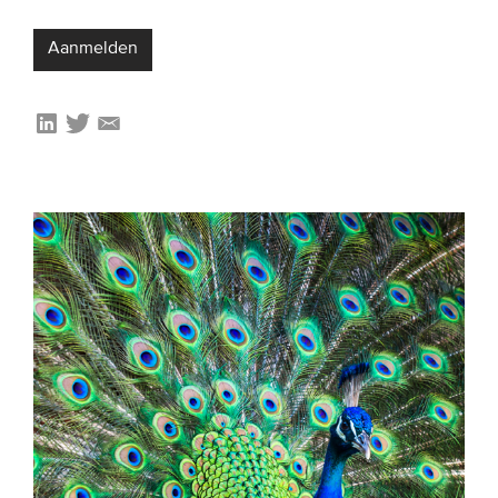
Onze leden
Aanmelden
Team
Bestuur
Partners & netwerken
WAT WE DOEN
Engagement
Benchmarking
Kennisdeling
CONTACT
UITGEBREID ZOEKEN