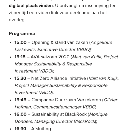
digitaal plaatsvinden
. U ontvangt na inschrijving ter
zijner tijd een video link voor deelname aan het
EVENEMENTEN
overleg.
Van de VBDO
Programma
Van leden & partners
15:00
– Opening & stand van zaken (
Angélique
Laskewitz, Executive Director VBDO);
MEDIA
15:15
– AVA seizoen 2020 (
Mart van Kuijk, Project
Manager Sustainability & Responsible
Publicaties
Investment VBDO
);
15:30
Webinars
– Net Zero Alliance Initiative (
Mart van Kuijk,
Project Manager Sustainability & Responsible
Podcasts
Investment VBDO
);
Video’s
15:45
– Campagne Duurzaam Verzekeren (
Olivier
Hofman, Communicatiemanager VBDO
);
16.00
– Sustainability at BlackRock (
Monique
WIE WE ZIJN
Donders, Managing Director BlackRock
);
16:30
– Afsluiting
Vereniging