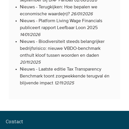
september bij BNP Paribas
02/06/2026
Nieuws -
Terugkijken: Hoe bepalen we
economische waarde(n)?
26/01/2026
Nieuws -
Platform Living Wage Financials
publiceert rapport Leefbaar Loon 2025
14/01/2026
Nieuws -
Biodiversiteit steeds belangrijker
bedrijfsrisico: nieuwe VBDO-benchmark
onthult kloof tussen woorden en daden
20/11/2025
Nieuws -
Laatste editie Tax Transparency
Benchmark toont zorgwekkende terugval én
blijvende impact
12/11/2025
Contact