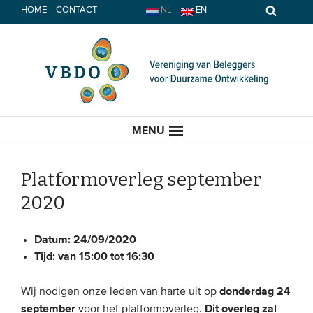
Spring
HOME
CONTACT
NL
EN
naar
inhoud
MENU
Platformoverleg september
2020
HOME
Datum:
24/09/2020
ACTUEEL
Tijd:
van 15:00 tot 16:30
Nieuws
donderdag 24
Wij nodigen onze leden van harte uit op
Opinie
september
Dit overleg zal
voor het platformoverleg.