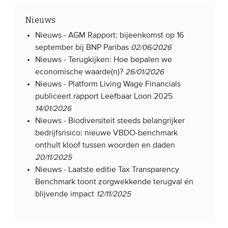
Nieuws
Nieuws -
AGM Rapport: bijeenkomst op 16
september bij BNP Paribas
02/06/2026
Nieuws -
Terugkijken: Hoe bepalen we
economische waarde(n)?
26/01/2026
Nieuws -
Platform Living Wage Financials
publiceert rapport Leefbaar Loon 2025
14/01/2026
Nieuws -
Biodiversiteit steeds belangrijker
bedrijfsrisico: nieuwe VBDO-benchmark
onthult kloof tussen woorden en daden
20/11/2025
Nieuws -
Laatste editie Tax Transparency
Benchmark toont zorgwekkende terugval én
blijvende impact
12/11/2025