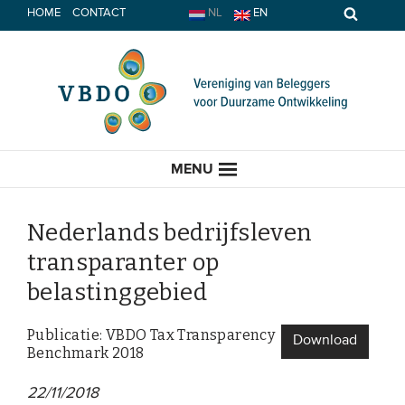
Spring
HOME
CONTACT
NL
EN
naar
inhoud
MENU
Nederlands bedrijfsleven
transparanter op
HOME
belastinggebied
ACTUEEL
Publicatie: VBDO Tax Transparency
Download
Benchmark 2018
Nieuws
22/11/2018
Opinie