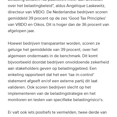
over het belastingbeleid”, aldus Angélique Laskewitz,
Onze leden
directeur van VBDO. De Nederlandse bedrijven scoren
Team
gemiddeld
39 procent op de zes ‘Good Tax Principles’
Bestuur
van VBDO en Oikos. Dit is hoger dan de 36 procent van
afgelopen jaar.
Partners & netwerken
Hoewel bedrijven transparanter worden, scoren ze
WAT WE DOEN
getuige het gemiddelde van 39 procent, over het
algemeen ondermaats in de benchmark. Dit komt
Engagement
bijvoorbeeld doordat bedrijven onvoldoende zekerheid
aan stakeholders geven op belastinggebied. Een
Benchmarking
enkeling rapporteert dat het een ‘tax in-control’
Kennisdeling
statement afgeeft en/of een externe partij dit laat
valideren. Ook scoren bedrijven slecht op het
implementeren van de belastingstrategie en het
CONTACT
monitoren en testen van specifieke belastingrisico’s.
UITGEBREID ZOEKEN
Er valt ook iets positiefs te vermelden, twee derde van