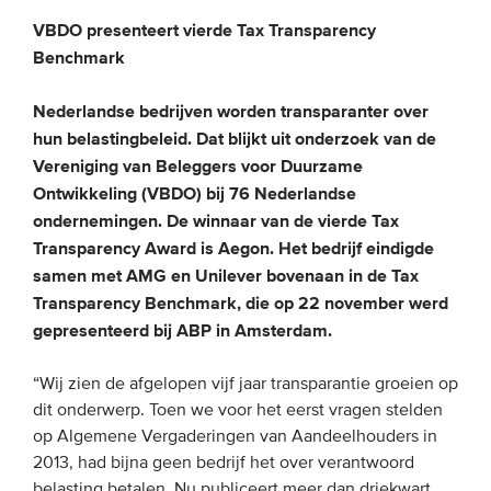
VBDO presenteert vierde Tax Transparency
EVENEMENTEN
Benchmark
Van de VBDO
Nederlandse bedrijven worden transparanter over
hun belastingbeleid. Dat blijkt uit onderzoek van de
Van leden & partners
Vereniging van Beleggers voor Duurzame
Ontwikkeling (VBDO) bij 76 Nederlandse
MEDIA
ondernemingen. De winnaar van de vierde Tax
Transparency Award is Aegon. Het bedrijf eindigde
Publicaties
samen met AMG en Unilever bovenaan in de Tax
Webinars
Transparency Benchmark, die op 22 november werd
Podcasts
gepresenteerd bij ABP in Amsterdam.
Video’s
“Wij zien de afgelopen vijf jaar transparantie groeien op
dit onderwerp. Toen we voor het eerst vragen stelden
WIE WE ZIJN
op Algemene Vergaderingen van Aandeelhouders in
2013, had bijna geen bedrijf het over verantwoord
Vereniging
belasting betalen. Nu publiceert meer dan driekwart