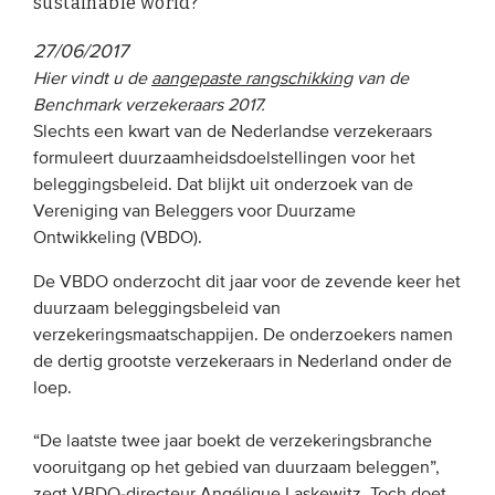
sustainable world?
27/06/2017
EVENEMENTEN
Hier vindt u de
aangepaste rangschikking
van de
Van de VBDO
Benchmark verzekeraars 2017.
Slechts een kwart van de Nederlandse verzekeraars
Van leden & partners
formuleert duurzaamheidsdoelstellingen voor het
beleggingsbeleid. Dat blijkt uit onderzoek van de
MEDIA
Vereniging van Beleggers voor Duurzame
Ontwikkeling (VBDO).
Publicaties
De VBDO onderzocht dit jaar voor de zevende keer het
Webinars
duurzaam beleggingsbeleid van
Podcasts
verzekeringsmaatschappijen. De onderzoekers namen
de dertig grootste verzekeraars in Nederland onder de
Video’s
loep.
WIE WE ZIJN
“De laatste twee jaar boekt de verzekeringsbranche
vooruitgang op het gebied van duurzaam beleggen”,
Vereniging