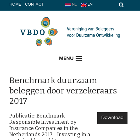
Spring
HOME
CONTACT
NL
EN
naar
inhoud
MENU
Benchmark duurzaam
beleggen door verzekeraars
HOME
2017
ACTUEEL
Publicatie: Benchmark
Download
Responsible Investment by
Nieuws
Insurance Companies in the
Netherlands 2017 - Investing in a
Opinie