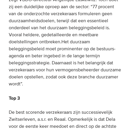
zegt VBDO-directeur Angélique Laskewitz. Toch doet
Onze leden
zij een duidelijke oproep aan de sector: “77 procent
van de onderzochte verzekeraars formuleren geen
Team
duurzaamheidsdoelen, terwijl dat een essentieel
Bestuur
onderdeel van het duurzaam beleggingsbeleid is.
Vooral heldere, gedetailleerde en meetbare
Partners & netwerken
doelstellingen ontbreken.Het duurzaam
beleggingsbeleid moet prominenter op de bestuurs-
WAT WE DOEN
agenda en beter ingebed in de lange termijn
beleggingsstrategie. Daarnaast is het belangrijk dat
Engagement
verzekeraars voor hun vermogensbeheerder duurzame
Benchmarking
doelen opstellen, zodat ook deze branche duurzamer
wordt”.
Kennisdeling
Top 3
CONTACT
De best scorende verzekeraars zijn successievelijk
Zwitserleven, a.s.r. en Reaal. Opmerkelijk is dat Dela
UITGEBREID ZOEKEN
voor de eerste keer meedoet en direct op de achtste