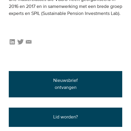
2016 en 2017 en in samenwerking met een brede groep
Onze leden
experts en SPIL (Sustainable Pension Investments Lab).
Team
Bestuur
Partners & netwerken
WAT WE DOEN
Engagement
Benchmarking
Nieuwsbrief
Kennisdeling
ontvangen
CONTACT
Lid worden?
UITGEBREID ZOEKEN