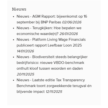
Nieuws
Nieuws -
AGM Rapport: bijeenkomst op 16
september bij BNP Paribas
02/06/2026
Nieuws -
Terugkijken: Hoe bepalen we
economische waarde(n)?
26/01/2026
Nieuws -
Platform Living Wage Financials
publiceert rapport Leefbaar Loon 2025
14/01/2026
Nieuws -
Biodiversiteit steeds belangrijker
bedrijfsrisico: nieuwe VBDO-benchmark
onthult kloof tussen woorden en daden
20/11/2025
Nieuws -
Laatste editie Tax Transparency
Benchmark toont zorgwekkende terugval én
blijvende impact
12/11/2025