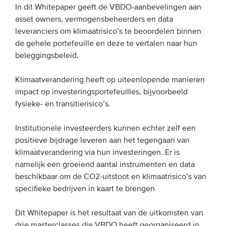
In dit Whitepaper geeft de VBDO-aanbevelingen aan
asset owners, vermogensbeheerders en data
EVENEMENTEN
leveranciers om klimaatrisico’s te beoordelen binnen
de gehele portefeuille en deze te vertalen naar hun
Van de VBDO
beleggingsbeleid.
Van leden & partners
Klimaatverandering heeft op uiteenlopende manieren
impact op investeringsportefeuilles, bijvoorbeeld
MEDIA
fysieke- en transitierisico’s.
Publicaties
Institutionele investeerders kunnen echter zelf een
Webinars
positieve bijdrage leveren aan het tegengaan van
Podcasts
klimaatverandering via hun investeringen. Er is
namelijk een groeiend aantal instrumenten en data
Video’s
beschikbaar om de CO2-uitstoot en klimaatrisico’s van
specifieke bedrijven in kaart te brengen
WIE WE ZIJN
Dit Whitepaper is het resultaat van de uitkomsten van
Vereniging
drie masterclasses die VBDO heeft georganiseerd in