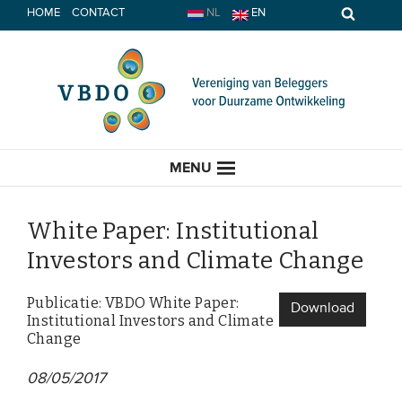
Spring
HOME
CONTACT
NL
EN
naar
inhoud
MENU
White Paper: Institutional
Investors and Climate Change
HOME
Publicatie: VBDO White Paper:
Download
Institutional Investors and Climate
ACTUEEL
Change
Nieuws
08/05/2017
Opinie