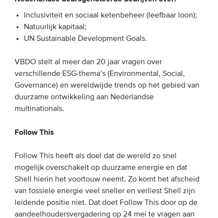
Inclusiviteit en sociaal ketenbeheer (leefbaar loon);
EVENEMENTEN
Natuurlijk kapitaal;
UN Sustainable Development Goals.
Van de VBDO
VBDO stelt al meer dan 20 jaar vragen over
Van leden & partners
verschillende ESG-thema’s (Environmental, Social,
Governance) en wereldwijde trends op het gebied van
MEDIA
duurzame ontwikkeling aan Nederlandse
multinationals.
Publicaties
Webinars
Follow This
Podcasts
Follow This heeft als doel dat de wereld zo snel
Video’s
mogelijk overschakelt op duurzame energie en dat
Shell hierin het voortouw neemt. Zo komt het afscheid
van fossiele energie veel sneller en verliest Shell zijn
WIE WE ZIJN
leidende positie niet. Dat doet Follow This door op de
Vereniging
aandeelhoudersvergadering op 24 mei te vragen aan