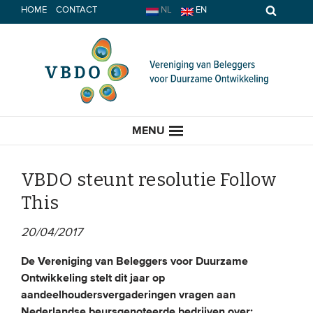
Spring
HOME
CONTACT
NL
EN
naar
inhoud
MENU
VBDO steunt resolutie Follow
This
HOME
20/04/2017
ACTUEEL
De Vereniging van Beleggers voor Duurzame
Ontwikkeling stelt dit jaar op
Nieuws
aandeelhoudersvergaderingen vragen aan
Opinie
Nederlandse beursgenoteerde bedrijven over: