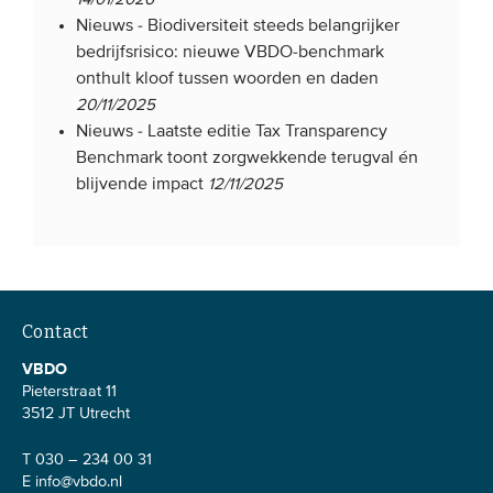
Nieuws -
Biodiversiteit steeds belangrijker
bedrijfsrisico: nieuwe VBDO-benchmark
onthult kloof tussen woorden en daden
20/11/2025
Nieuws -
Laatste editie Tax Transparency
Benchmark toont zorgwekkende terugval én
blijvende impact
12/11/2025
Contact
VBDO
Pieterstraat 11
3512 JT Utrecht
T 030 – 234 00 31
E
info@vbdo.nl