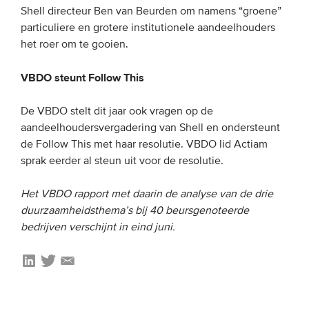
Shell directeur Ben van Beurden om namens “groene”
Onze leden
particuliere en grotere institutionele aandeelhouders
Team
het roer om te gooien.
Bestuur
VBDO steunt Follow This
Partners & netwerken
De VBDO stelt dit jaar ook vragen op de
aandeelhoudersvergadering van Shell en ondersteunt
WAT WE DOEN
de Follow This met haar resolutie. VBDO lid Actiam
Engagement
sprak eerder al steun uit voor de resolutie.
Benchmarking
Het VBDO rapport met daarin de analyse van de drie
Kennisdeling
duurzaamheidsthema’s bij 40 beursgenoteerde
bedrijven verschijnt in eind juni.
CONTACT
UITGEBREID ZOEKEN