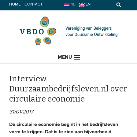
Spring
HOME
CONTACT
NL
EN
naar
inhoud
MENU
Interview
Duurzaambedrijfsleven.nl over
HOME
circulaire economie
ACTUEEL
31/01/2017
Nieuws
De circulaire economie begint in het bedrijfsleven
vorm te krijgen. Dat is te zien aan bijvoorbeeld
Opinie