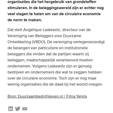
organisaties die het hergebruik van grondstoffen
stimuleren. In de beleggingswereld zijn er echter nog
EVENEMENTEN
veel slagen te halen om van de circulaire economie
de norm te maken.
Van de VBDO
Dat stelt Angélique Laskewitz, directeur van de
Van leden & partners
Vereniging van Beleggers voor Duurzame
Ontwikkeling (VBDO). De vereniging vertegenwoordigt
MEDIA
de belangen van particuliere en institutionele
beleggers die vinden dat de partijen waarin zij
Publicaties
beleggen, maatschappelijk verantwoord moeten
ondernemen. Volgens Laskewitz zijn er genoeg
Webinars
bedrijven en ondernemers die wat te zeggen hebben
Podcasts
over de circulaire economie. Toch zijn er nog maar
Video’s
weinig organisaties die de daad bij het woord voegen.
Bron: Duurzaambedrijfsleven.nl / Fitria Yelyta
WIE WE ZIJN
Vereniging