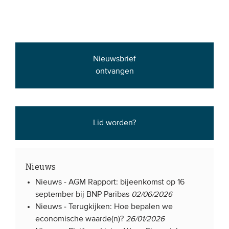
Onze leden
Team
Bestuur
Nieuwsbrief
Partners & netwerken
ontvangen
WAT WE DOEN
Engagement
Lid worden?
Benchmarking
Kennisdeling
Nieuws
Nieuws -
AGM Rapport: bijeenkomst op 16
CONTACT
september bij BNP Paribas
02/06/2026
Nieuws -
Terugkijken: Hoe bepalen we
UITGEBREID ZOEKEN
economische waarde(n)?
26/01/2026