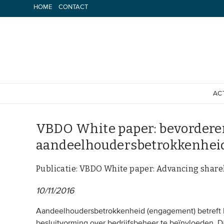
Spring
HOME
CONTACT
naar
inhoud
AC
VBDO White paper: bevordere
aandeelhoudersbetrokkenhei
Publicatie: VBDO White paper: Advancing sha
10/11/2016
Aandeelhoudersbetrokkenheid (engagement) betreft 
besluitvorming over bedrijfsbeheer te beïnvloeden. D