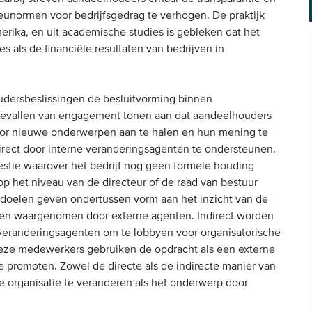
ieunormen voor bedrijfsgedrag te verhogen. De praktijk
merika, en uit academische studies is gebleken dat het
 als de financiële resultaten van bedrijven in
oudersbeslissingen de besluitvorming binnen
 gevallen van engagement tonen aan dat aandeelhouders
door nieuwe onderwerpen aan te halen en hun mening te
direct door interne veranderingsagenten te ondersteunen.
stie waarover het bedrijf nog geen formele houding
op het niveau van de directeur of de raad van bestuur
 doelen geven ondertussen vorm aan het inzicht van de
rden waargenomen door externe agenten. Indirect worden
veranderingsagenten om te lobbyen voor organisatorische
 Deze medewerkers gebruiken de opdracht als een externe
e promoten. Zowel de directe als de indirecte manier van
 organisatie te veranderen als het onderwerp door