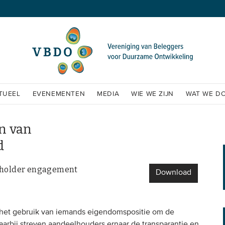
TUEEL
EVENEMENTEN
MEDIA
WIE WE ZIJN
WAT WE D
n van
d
reholder engagement
Download
het gebruik van iemands eigendomspositie om de
aarbij streven aandeelhouders ernaar de transparantie en