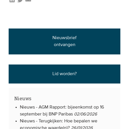
EVENEMENTEN
Van de VBDO
Van leden & partners
Nieuwsbrief
ontvangen
MEDIA
Publicaties
Lid worden?
Webinars
Podcasts
Video’s
Nieuws
Nieuws -
AGM Rapport: bijeenkomst op 16
WIE WE ZIJN
september bij BNP Paribas
02/06/2026
Nieuws -
Terugkijken: Hoe bepalen we
Vereniging
economische waarde(n)?
26/01/2026