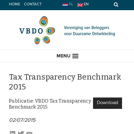
Spring
HOME
CONTACT
NL
EN
naar
inhoud
MENU
Tax Transparency Benchmark
2015
HOME
Publicatie: VBDO Tax Transparency
Download
Benchmark 2015
ACTUEEL
02/07/2015
Nieuws
Opinie