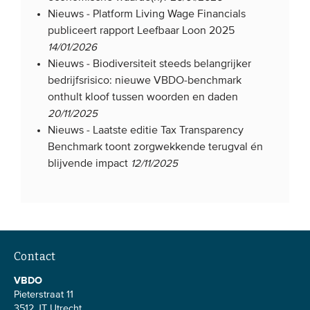
Nieuws -
Platform Living Wage Financials
Onze leden
publiceert rapport Leefbaar Loon 2025
Team
14/01/2026
Bestuur
Nieuws -
Biodiversiteit steeds belangrijker
bedrijfsrisico: nieuwe VBDO-benchmark
Partners & netwerken
onthult kloof tussen woorden en daden
20/11/2025
WAT WE DOEN
Nieuws -
Laatste editie Tax Transparency
Benchmark toont zorgwekkende terugval én
Engagement
blijvende impact
12/11/2025
Benchmarking
Kennisdeling
CONTACT
Contact
VBDO
UITGEBREID ZOEKEN
Pieterstraat 11
3512 JT Utrecht