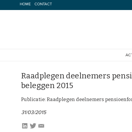
Spring
HOME
CONTACT
naar
inhoud
AC
Raadplegen deelnemers pens
beleggen 2015
Publicatie: Raadplegen deelnemers pensioenf
31/03/2015