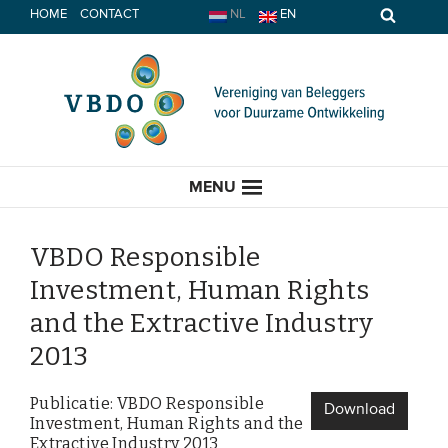
Spring
HOME
CONTACT
NL
EN
naar
inhoud
MENU
VBDO Responsible
Investment, Human Rights
HOME
and the Extractive Industry
2013
ACTUEEL
Publicatie: VBDO Responsible
Nieuws
Download
Investment, Human Rights and the
Opinie
Extractive Industry 2013