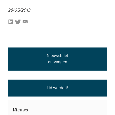
28/05/2013
EVENEMENTEN
Van de VBDO
Van leden & partners
MEDIA
Nieuwsbrief
Publicaties
ontvangen
Webinars
Podcasts
Video’s
Lid worden?
WIE WE ZIJN
Nieuws
Vereniging