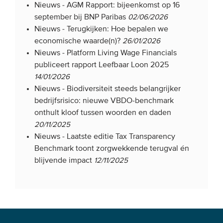
Nieuws -
AGM Rapport: bijeenkomst op 16
Onze leden
september bij BNP Paribas
02/06/2026
Team
Nieuws -
Terugkijken: Hoe bepalen we
economische waarde(n)?
26/01/2026
Bestuur
Nieuws -
Platform Living Wage Financials
Partners & netwerken
publiceert rapport Leefbaar Loon 2025
14/01/2026
Nieuws -
Biodiversiteit steeds belangrijker
WAT WE DOEN
bedrijfsrisico: nieuwe VBDO-benchmark
onthult kloof tussen woorden en daden
Engagement
20/11/2025
Benchmarking
Nieuws -
Laatste editie Tax Transparency
Kennisdeling
Benchmark toont zorgwekkende terugval én
blijvende impact
12/11/2025
CONTACT
UITGEBREID ZOEKEN