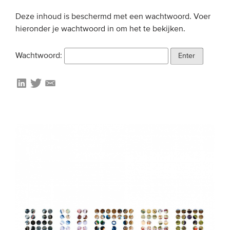
Deze inhoud is beschermd met een wachtwoord. Voer
EVENEMENTEN
hieronder je wachtwoord in om het te bekijken.
Van de VBDO
Wachtwoord:
Van leden & partners
MEDIA
Publicaties
Webinars
Podcasts
Video’s
WIE WE ZIJN
Vereniging