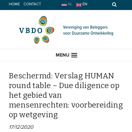
Spring
HOME
CONTACT
NL
EN
naar
inhoud
MENU
Beschermd: Verslag HUMAN
round table – Due diligence op
HOME
het gebied van
mensenrechten: voorbereiding
ACTUEEL
op wetgeving
Nieuws
17/12/2020
Opinie