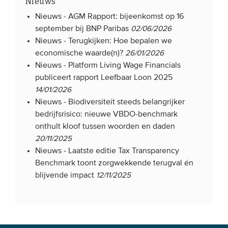
Nieuws
Onze leden
Nieuws -
AGM Rapport: bijeenkomst op 16
september bij BNP Paribas
02/06/2026
Team
Nieuws -
Terugkijken: Hoe bepalen we
Bestuur
economische waarde(n)?
26/01/2026
Partners & netwerken
Nieuws -
Platform Living Wage Financials
publiceert rapport Leefbaar Loon 2025
14/01/2026
WAT WE DOEN
Nieuws -
Biodiversiteit steeds belangrijker
bedrijfsrisico: nieuwe VBDO-benchmark
Engagement
onthult kloof tussen woorden en daden
Benchmarking
20/11/2025
Nieuws -
Laatste editie Tax Transparency
Kennisdeling
Benchmark toont zorgwekkende terugval én
blijvende impact
12/11/2025
CONTACT
UITGEBREID ZOEKEN