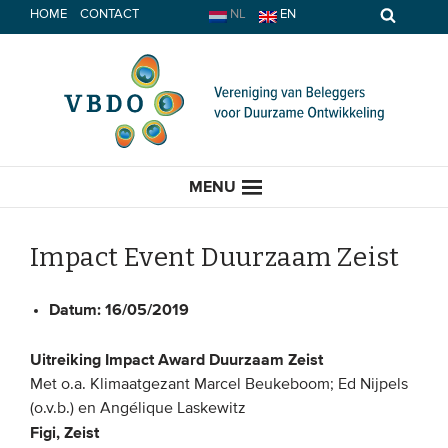
Spring
HOME
CONTACT
NL
EN
naar
inhoud
MENU
Impact Event Duurzaam Zeist
HOME
Datum:
16/05/2019
Uitreiking Impact Award Duurzaam Zeist
ACTUEEL
Met o.a. Klimaatgezant Marcel Beukeboom; Ed Nijpels
Nieuws
(o.v.b.) en Angélique Laskewitz
Figi, Zeist
Opinie