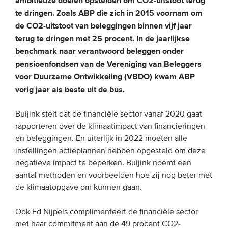
ambitieuze doelen opstelden om CO2-uitstoot terug
te dringen. Zoals ABP die zich in 2015 voornam om
de CO2-uitstoot van beleggingen binnen vijf jaar
EVENEMENTEN
terug te dringen met 25 procent. In de jaarlijkse
Van de VBDO
benchmark naar verantwoord beleggen onder
pensioenfondsen van de Vereniging van Beleggers
Van leden & partners
voor Duurzame Ontwikkeling (VBDO) kwam ABP
vorig jaar als beste uit de bus.
MEDIA
Buijink stelt dat de financiële sector vanaf 2020 gaat
Publicaties
rapporteren over de klimaatimpact van financieringen
Webinars
en beleggingen. En uiterlijk in 2022 moeten alle
instellingen actieplannen hebben opgesteld om deze
Podcasts
negatieve impact te beperken. Buijink noemt een
Video’s
aantal methoden en voorbeelden hoe zij nog beter met
de klimaatopgave om kunnen gaan.
WIE WE ZIJN
Ook Ed Nijpels complimenteert de financiële sector
Vereniging
met haar commitment aan de 49 procent CO2-