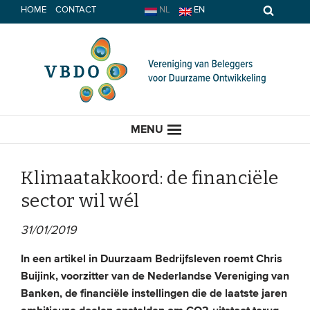
Spring
HOME
CONTACT
NL
EN
naar
inhoud
MENU
Klimaatakkoord: de financiële
sector wil wél
HOME
31/01/2019
ACTUEEL
In een artikel in Duurzaam Bedrijfsleven roemt Chris
Buijink, voorzitter van de Nederlandse Vereniging van
Nieuws
Banken, de financiële instellingen die de laatste jaren
Opinie