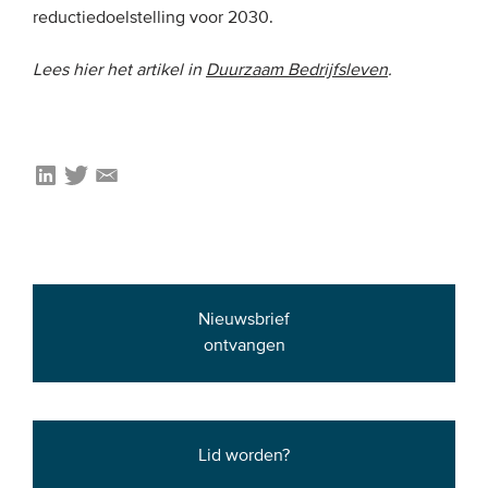
reductiedoelstelling voor 2030.
Onze leden
Team
Lees hier het artikel in
Duurzaam Bedrijfsleven
.
Bestuur
Partners & netwerken
WAT WE DOEN
Engagement
Benchmarking
Nieuwsbrief
Kennisdeling
ontvangen
CONTACT
Lid worden?
UITGEBREID ZOEKEN