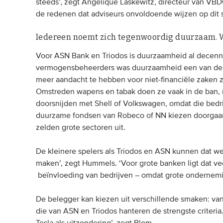
steeds’, zegt Angélique Laskewitz, directeur van VBD
de redenen dat adviseurs onvoldoende wijzen op dit 
Iedereen noemt zich tegenwoordig duurzaam. W
Voor ASN Bank en Triodos is duurzaamheid al decenni
vermogensbeheerders was duurzaamheid een van de p
meer aandacht te hebben voor niet-financiële zaken 
Omstreden wapens en tabak doen ze vaak in de ban, m
doorsnijden met Shell of Volkswagen, omdat die bedri
duurzame fondsen van Robeco of NN kiezen doorgaans 
zelden grote sectoren uit.
De kleinere spelers als Triodos en ASN kunnen dat w
maken’, zegt Hummels. ‘Voor grote banken ligt dat ve
beïnvloeding van bedrijven – omdat grote ondernemin
De belegger kan kiezen uit verschillende smaken: va
die van ASN en Triodos hanteren de strengste criteria