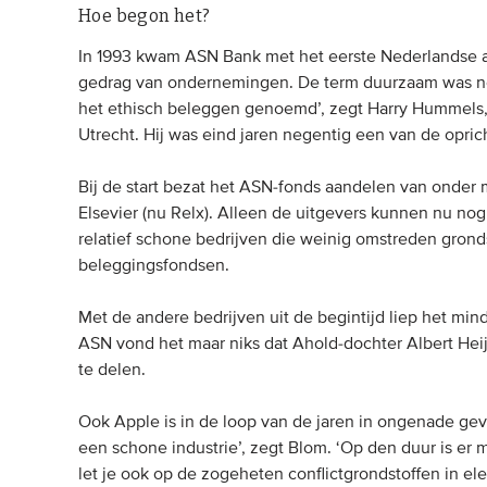
Hoe begon het?
In 1993 kwam ASN Bank met het eerste Nederlandse aa
gedrag van ondernemingen. De term duurzaam was no
het ethisch beleggen genoemd’, zegt Harry Hummels, 
Utrecht. Hij was eind jaren negentig een van de opri
Bij de start bezat het ASN-fonds aandelen van onder
Elsevier (nu Relx). Alleen de uitgevers kunnen nu no
relatief schone bedrijven die weinig omstreden grond
beleggingsfondsen.
Met de andere bedrijven uit de begintijd liep het mind
ASN vond het maar niks dat Ahold-dochter Albert Heijn
te delen.
Ook Apple is in de loop van de jaren in ongenade ge
een schone industrie’, zegt Blom. ‘Op den duur is e
let je ook op de zogeheten conflictgrondstoffen in ele