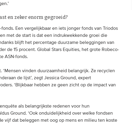
gen.’
vast en zeker enorm gegroeid?
-fonds. Een vergelijkbaar en iets jonger fonds van Triodos
en met de start is dat een indrukwekkende groei die
ondanks blijft het percentage duurzame beleggingen van
r de 15 procent. Global Stars Equities, het grote Robeco-
ste ASN-fonds.
et. ‘Mensen vinden duurzaamheid belangrijk. Ze recyclen
deraan de lijst’, zegt Jessica Ground, expert
ders. ‘Blijkbaar hebben ze geen zicht op de impact van
enquête als belangrijkste redenen voor hun
aldus Ground. ‘Ook onduidelijkheid over welke fondsen
 de vijf dat beleggen met oog op mens en milieu ten koste