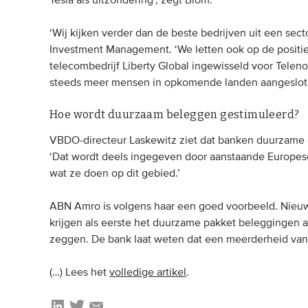
Tesla als uitzondering’, zegt Blom.
‘Wij kijken verder dan de beste bedrijven uit een secto
Investment Management. ‘We letten ook op de positi
telecombedrijf Liberty Global ingewisseld voor Telenor
steeds meer mensen in opkomende landen aangeslote
Hoe wordt duurzaam beleggen gestimuleerd?
VBDO-directeur Laskewitz ziet dat banken duurzame o
‘Dat wordt deels ingegeven door aanstaande Europese 
wat ze doen op dit gebied.’
ABN Amro is volgens haar een goed voorbeeld. Nieu
krijgen als eerste het duurzame pakket beleggingen a
zeggen. De bank laat weten dat een meerderheid van
(…) Lees het
volledige artikel
.