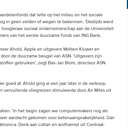
ndelenfonds dat lette op het milieu en het sociale
g in geen velden of wegen te bekennen. ‘Destijds werd
hoogleraar sociaal ondernemerschap aan de Universiteit
chters van het eerste duurzame fonds van ING Bank.
 meer Ahold, Apple en uitgevers Wolters Kluwer en
g door de duurzame beugel van ASN. ‘Uitgevers zijn
stoffen gebruiken’, zegt Bas-Jan Blom, directeur ASN
er goed af. Ahold ging al een jaar later in de verkoop.
 vervuilende vliegreizen stimuleerde door Air Miles uit
vallen. ‘In het begin zagen we computermakers nog als
r meer aandacht gekomen voor ketenaansprakelijkheid. Dan
ktronica. Denk aan coltan en wolframiet uit Centraal-