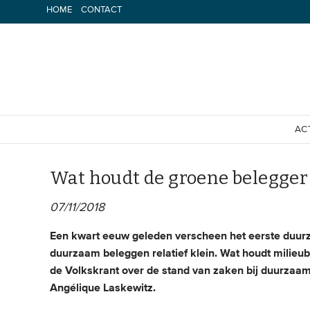
Spring
HOME
CONTACT
naar
inhoud
AC
Wat houdt de groene belegger
07/11/2018
Een kwart eeuw geleden verscheen het eerste duurza
duurzaam beleggen relatief klein. Wat houdt milieub
de Volkskrant over de stand van zaken bij duurzaa
Angélique Laskewitz.