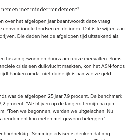
n nemen met minder rendement?
en over het afgelopen jaar beantwoordt deze vraag
de conventionele fondsen en de index. Dat is te wijten aan
ijven. Die deden het de afgelopen tijd uitstekend als
chillen tussen gewoon en duurzaam reuze meevallen. Soms
nanciële crisis een duikvlucht maakten, kon het ASN-fonds
mijdt banken omdat niet duidelijk is aan wie ze geld
nds was de afgelopen 25 jaar 7,9 procent. De benchmark
8,2 procent. ‘We blijven op de langere termijn na qua
Blom. ‘Toen we begonnen, werden we uitgelachen. Nu
ua rendement kan meten met gewoon beleggen.’
er hardnekkig. ‘Sommige adviseurs denken dat nog