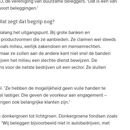
O, de vereniging van duurzame beleggers. ‘Dat is een van
soort beleggingen.’
at zegt dat begrip nog?
alang het uitgangspunt. Bij grote banken en
roductvormen die ze aanbieden. Ze claimen wel steeds
zoals milieu, eerlijk zakendoen en mensenrechten.
aar ze zullen aan de andere kant niet snel de banden
jven het milieu een slechte dienst bewijzen. De
voor de netste bedrijven uit een sector. Ze sluiten
el. ‘Ze hebben de mogelijkheid geen vuile handen te
el lastiger. Die geven de voorkeur aan engagement –
gen ook belangrijke klanten zijn.’
n donkergroen tot lichtgroen. Donkergroene fondsen zoals
. ‘Wij beleggen bijvoorbeeld niet in autobedrijven, met