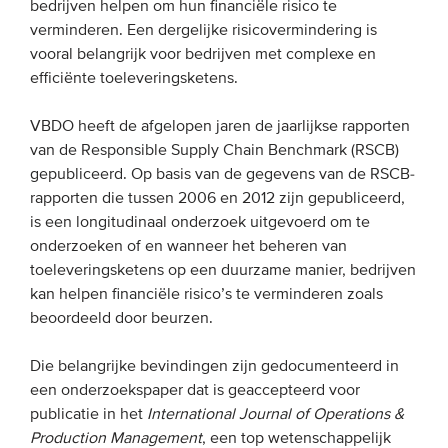
bedrijven helpen om hun financiële risico te
verminderen. Een dergelijke risicovermindering is
EVENEMENTEN
vooral belangrijk voor bedrijven met complexe en
efficiënte toeleveringsketens.
Van de VBDO
VBDO heeft de afgelopen jaren de jaarlijkse rapporten
Van leden & partners
van de Responsible Supply Chain Benchmark (RSCB)
gepubliceerd. Op basis van de gegevens van de RSCB-
MEDIA
rapporten die tussen 2006 en 2012 zijn gepubliceerd,
is een longitudinaal onderzoek uitgevoerd om te
Publicaties
onderzoeken of en wanneer het beheren van
Webinars
toeleveringsketens op een duurzame manier, bedrijven
kan helpen financiële risico’s te verminderen zoals
Podcasts
beoordeeld door beurzen.
Video’s
Die belangrijke bevindingen zijn gedocumenteerd in
een onderzoekspaper dat is geaccepteerd voor
WIE WE ZIJN
publicatie in het
International Journal of Operations &
Vereniging
Production Management
, een top wetenschappelijk