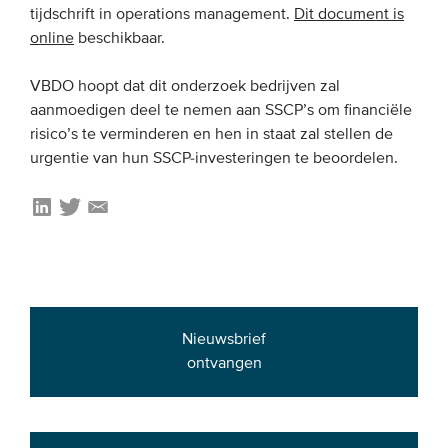
tijdschrift in operations management.
Dit document is
Onze leden
online
beschikbaar.
Team
VBDO hoopt dat dit onderzoek bedrijven zal
Bestuur
aanmoedigen deel te nemen aan SSCP’s om financiële
Partners & netwerken
risico’s te verminderen en hen in staat zal stellen de
urgentie van hun SSCP-investeringen te beoordelen.
WAT WE DOEN
Engagement
Benchmarking
Kennisdeling
Nieuwsbrief
CONTACT
ontvangen
UITGEBREID ZOEKEN