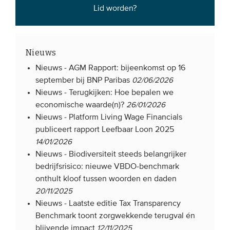
Lid worden?
Nieuws
Nieuws -
AGM Rapport: bijeenkomst op 16
september bij BNP Paribas
02/06/2026
Nieuws -
Terugkijken: Hoe bepalen we
economische waarde(n)?
26/01/2026
Nieuws -
Platform Living Wage Financials
publiceert rapport Leefbaar Loon 2025
14/01/2026
Nieuws -
Biodiversiteit steeds belangrijker
bedrijfsrisico: nieuwe VBDO-benchmark
onthult kloof tussen woorden en daden
20/11/2025
Nieuws -
Laatste editie Tax Transparency
Benchmark toont zorgwekkende terugval én
blijvende impact
12/11/2025