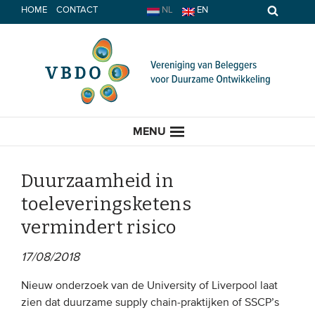
Spring
HOME
CONTACT
NL
EN
naar
inhoud
MENU
Duurzaamheid in
toeleveringsketens
HOME
vermindert risico
ACTUEEL
17/08/2018
Nieuws
Nieuw onderzoek van de University of Liverpool laat
zien dat duurzame supply chain-praktijken of SSCP’s
Opinie