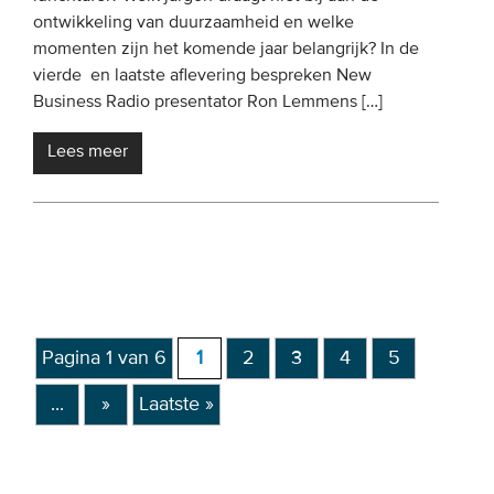
ontwikkeling van duurzaamheid en welke
momenten zijn het komende jaar belangrijk? In de
vierde en laatste aflevering bespreken New
Business Radio presentator Ron Lemmens […]
Lees meer
Pagina 1 van 6
1
2
3
4
5
...
»
Laatste »