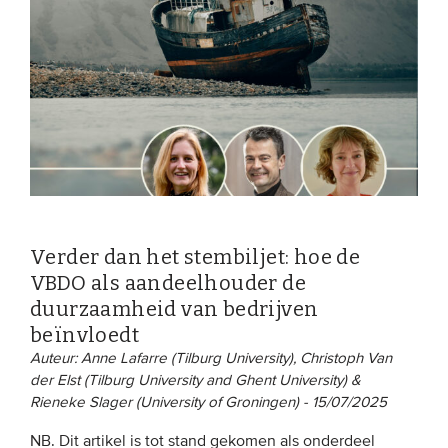
EVENEMENTEN
Van de VBDO
Van leden & partners
MEDIA
Publicaties
Verder dan het stembiljet: hoe de
Webinars
VBDO als aandeelhouder de
Podcasts
duurzaamheid van bedrijven
beïnvloedt
Video’s
Auteur: Anne Lafarre (Tilburg University), Christoph Van
der Elst (Tilburg University and Ghent University) &
WIE WE ZIJN
Rieneke Slager (University of Groningen) - 15/07/2025
Vereniging
NB. Dit artikel is tot stand gekomen als onderdeel