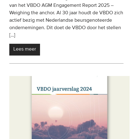
van het VBDO AGM Engagement Report 2025 –
Onze leden
Weighing the anchor. Al 30 jaar houdt de VBDO zich
Team
actief bezig met Nederlandse beursgenoteerde
ondernemingen. Dit doet de VBDO door het stellen
Bestuur
[…]
Partners & netwerken
Lees meer
WAT WE DOEN
Engagement
Benchmarking
Kennisdeling
CONTACT
UITGEBREID ZOEKEN