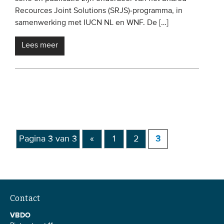
Recources Joint Solutions (SRJS)-programma, in
samenwerking met IUCN NL en WNF. De […]
Lees meer
Pagina 3 van 3
«
1
2
3
Contact
VBDO