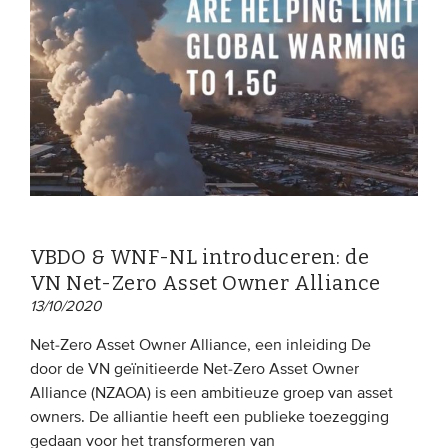
EVENEMENTEN
Van de VBDO
Van leden & partners
MEDIA
Publicaties
VBDO & WNF-NL introduceren: de
Webinars
VN Net-Zero Asset Owner Alliance
Podcasts
13/10/2020
Video’s
Net-Zero Asset Owner Alliance, een inleiding De
door de VN geïnitieerde Net-Zero Asset Owner
Alliance (NZAOA) is een ambitieuze groep van asset
WIE WE ZIJN
owners. De alliantie heeft een publieke toezegging
Vereniging
gedaan voor het transformeren van