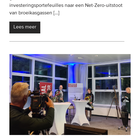
investeringsportefeuilles naar een Net-Zero-uitstoot
Onze leden
van broeikasgassen […]
Team
Lees meer
Bestuur
Partners & netwerken
WAT WE DOEN
Engagement
Benchmarking
Kennisdeling
CONTACT
UITGEBREID ZOEKEN