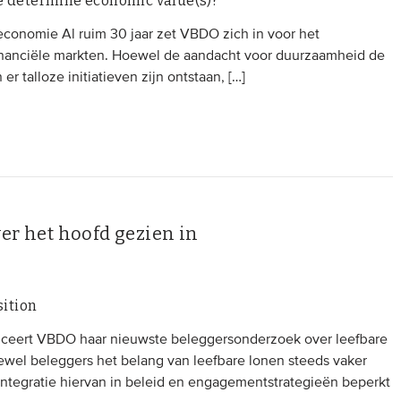
e determine economic value(s)?
onomie Al ruim 30 jaar zet VBDO zich in voor het
inanciële markten. Hoewel de aandacht voor duurzaamheid de
r talloze initiatieven zijn ontstaan, […]
er het hoofd gezien in
sition
ceert VBDO haar nieuwste beleggersonderzoek over leefbare
oewel beleggers het belang van leefbare lonen steeds vaker
integratie hiervan in beleid en engagementstrategieën beperkt