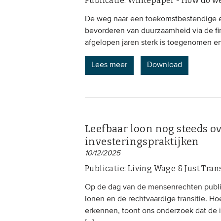
Publicatie: Whitepaper - How do w
De weg naar een toekomstbestendige ec
bevorderen van duurzaamheid via de f
afgelopen jaren sterk is toegenomen en e
Lees meer
Download
Leefbaar loon nog steeds ov
investeringspraktijken
10/12/2025
Publicatie: Living Wage & Just Tran
Op de dag van de mensenrechten publi
lonen en de rechtvaardige transitie. H
erkennen, toont ons onderzoek dat de 