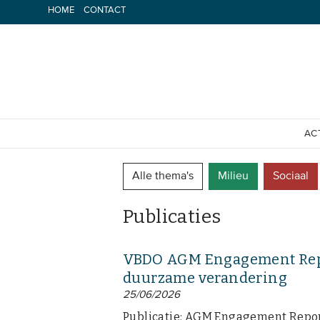
Spring
HOME
CONTACT
naar
inhoud
AC
Alle thema's
Milieu
Sociaal
Publicaties
VBDO AGM Engagement Repor
duurzame verandering
25/06/2026
Publicatie: AGM Engagement Report