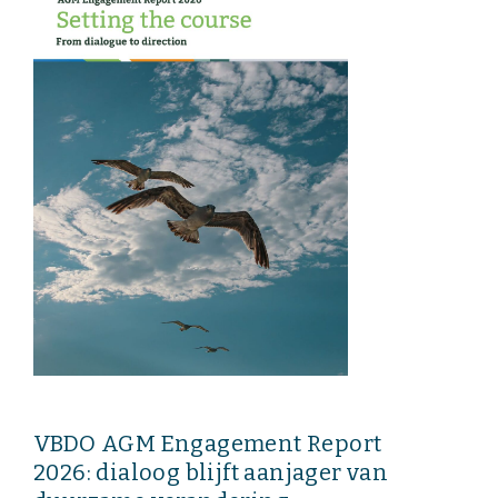
EVENEMENTEN
Van de VBDO
Van leden & partners
MEDIA
Publicaties
Webinars
Podcasts
Video’s
VBDO AGM Engagement Report
WIE WE ZIJN
2026: dialoog blijft aanjager van
Vereniging