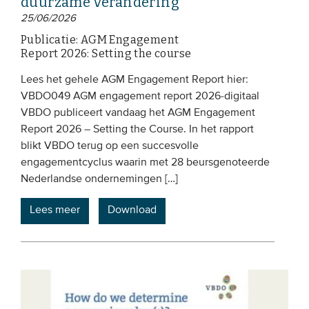
duurzame verandering
Onze leden
25/06/2026
Publicatie: AGM Engagement
Team
Report 2026: Setting the course
Bestuur
Lees het gehele AGM Engagement Report hier:
Partners & netwerken
VBDO049 AGM engagement report 2026-digitaal
VBDO publiceert vandaag het AGM Engagement
WAT WE DOEN
Report 2026 – Setting the Course. In het rapport
blikt VBDO terug op een succesvolle
Engagement
engagementcyclus waarin met 28 beursgenoteerde
Nederlandse ondernemingen […]
Benchmarking
Kennisdeling
Lees meer
Download
CONTACT
UITGEBREID ZOEKEN