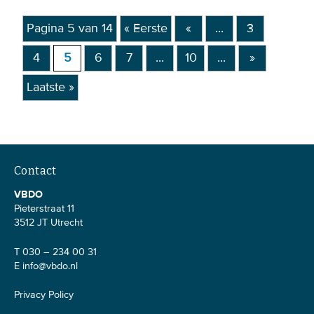
Pagina 5 van 14
« Eerste
«
...
3
4
5
6
7
...
10
...
»
Laatste »
Contact
VBDO
Pieterstraat 11
3512 JT Utrecht
T 030 – 234 00 31
E
info@vbdo.nl
Privacy Policy