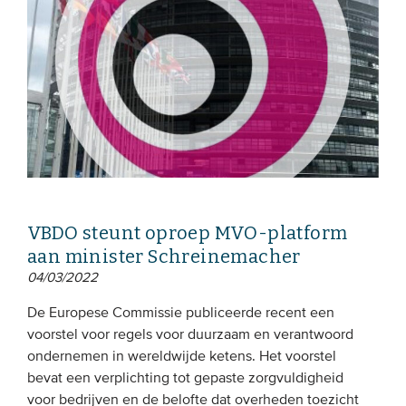
EVENEMENTEN
Van de VBDO
Van leden & partners
MEDIA
Publicaties
VBDO steunt oproep MVO-platform
Webinars
aan minister Schreinemacher
Podcasts
04/03/2022
Video’s
De Europese Commissie publiceerde recent een
voorstel voor regels voor duurzaam en verantwoord
ondernemen in wereldwijde ketens. Het voorstel
WIE WE ZIJN
bevat een verplichting tot gepaste zorgvuldigheid
Vereniging
voor bedrijven en de belofte dat overheden toezicht