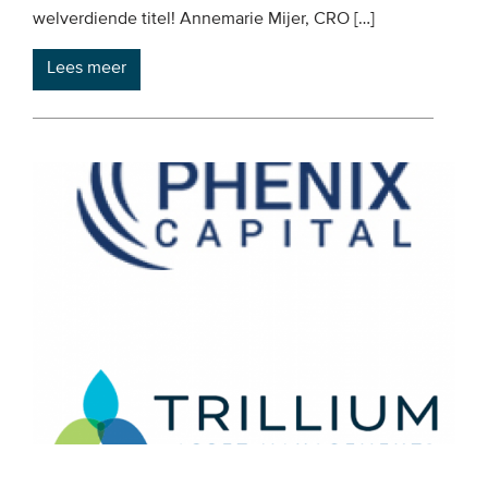
welverdiende titel! Annemarie Mijer, CRO […]
Lees meer