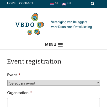
Spring
HOME
CONTACT
NL
EN
naar
inhoud
MENU
Event registration
HOME
Event
*
ACTUEEL
Organisation
*
Nieuws
Opinie