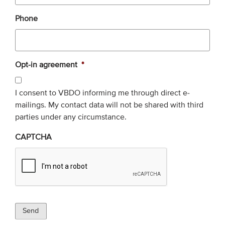
Onze leden
Phone
Team
Bestuur
Partners & netwerken
Opt-in agreement
*
I consent to VBDO informing me through direct e-
WAT WE DOEN
mailings. My contact data will not be shared with third
Engagement
parties under any circumstance.
Benchmarking
CAPTCHA
Kennisdeling
CONTACT
UITGEBREID ZOEKEN
Send