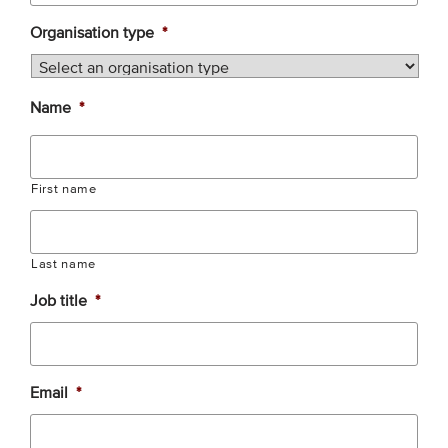
Organisation type
*
EVENEMENTEN
Van de VBDO
Name
*
Van leden & partners
MEDIA
First name
Publicaties
Last name
Webinars
Podcasts
Job title
*
Video’s
Email
*
WIE WE ZIJN
Vereniging