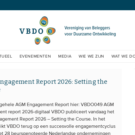
TUEEL
EVENEMENTEN
MEDIA
WIE WE ZIJN
WAT WE D
gagement Report 2026: Setting the
e
 gehele AGM Engagement Report hier: VBDO049 AGM
nt report 2026-digitaal VBDO publiceert vandaag het
gement Report 2026 – Setting the Course. In het
blikt VBDO terug op een succesvolle engagementcyclus
et 28 beursgenoteerde Nederlandse ondernemingen