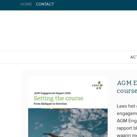
Spring
HOME
CONTACT
naar
inhoud
AC
AGM En
cours
Lees het
engageme
AGM Enga
rapport 
waarin m