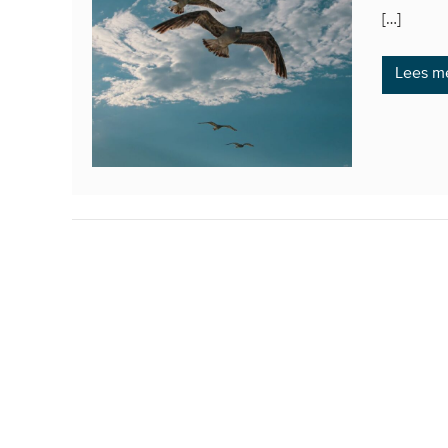
[…]
Lees m